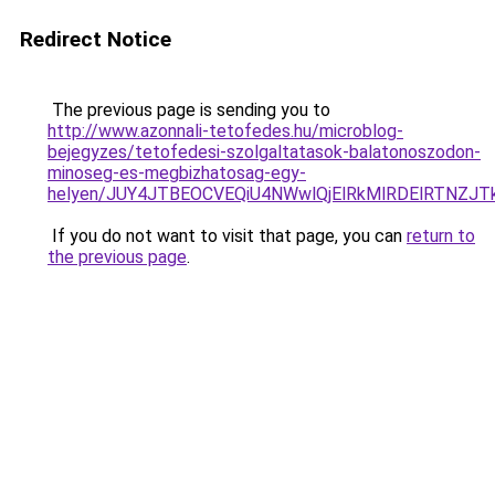
Redirect Notice
The previous page is sending you to
http://www.azonnali-tetofedes.hu/microblog-
bejegyzes/tetofedesi-szolgaltatasok-balatonoszodon-
minoseg-es-megbizhatosag-egy-
helyen/JUY4JTBEOCVEQiU4NWwlQjElRkMlRDElRTNZJ
If you do not want to visit that page, you can
return to
the previous page
.