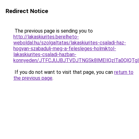
Redirect Notice
The previous page is sending you to
http://lakaskiurites.berelheto-
weboldal.hu/szolgaltatas/lakaskiurites-csaladi-haz-
hogyan-szabadulj-meg-a-felesleges-holmiktol-
lakaskiurites-csaladi-hazban-
konnyeden/JTFCJUJBJTVDJTNGSk8lMEIlQzlTa0QlQTglR
If you do not want to visit that page, you can
return to
the previous page
.